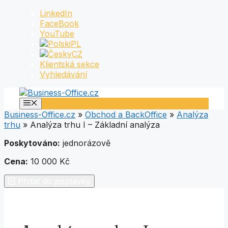
Přeskočit
LinkedIn
na
FaceBook
obsah
YouTube
PL
CZ
Klientská sekce
Vyhledávání
Menu
Business-Office.cz
»
Obchod a BackOffice
»
Analýza
trhu
»
Analýza trhu I – Základní analýza
Poskytováno:
jednorázově
Cena:
10 000 Kč
Přidat do poptávky