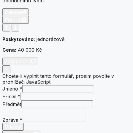
obchodnímu týmu.
Odeslat
Přehrát
Poskytováno:
jednorázově
Cena:
40 000 Kč
Zadat dotaz
×
Chcete-li vyplnit tento formulář, prosím povolte v
prohlížeči JavaScript.
Jméno
*
Jméno
E-mail
*
E-
Předmět
mail
Předmět
Zpráva
*
Odeslat