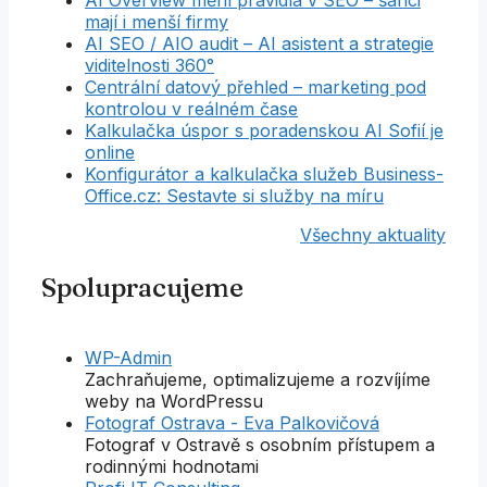
mají i menší firmy
AI SEO / AIO audit – AI asistent a strategie
viditelnosti 360°
Centrální datový přehled – marketing pod
kontrolou v reálném čase
Kalkulačka úspor s poradenskou AI Sofií je
online
Konfigurátor a kalkulačka služeb Business-
Office.cz: Sestavte si služby na míru
Všechny aktuality
Spolupracujeme
WP-Admin
Zachraňujeme, optimalizujeme a rozvíjíme
weby na WordPressu
Fotograf Ostrava - Eva Palkovičová
Fotograf v Ostravě s osobním přístupem a
rodinnými hodnotami