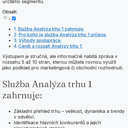
určitého segmentu.
Obsah:
Služba Analýza trhu 1 zahrnuje:
Pro koho je služba Analýza trhu 1 určena:
Výhody spolupráce:
Ceník a rozsah Analýzy trhu 1:
Výstupem je stručná, ale informačně nabitá zpráva v
rozsahu 5 až 10 stran, kterou můžete rovnou využít
jako podklad pro marketingová či obchodní rozhodnutí.
Služba Analýza trhu 1
zahrnuje:
Základní přehled trhu – velikost, dynamika a trendy
v odvětví.
Identifikace hlavních konkurentů a jejich