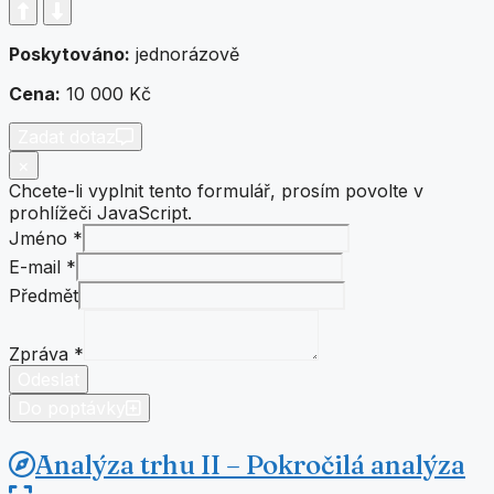
Poskytováno:
jednorázově
Cena:
10 000 Kč
Zadat dotaz
×
Chcete-li vyplnit tento formulář, prosím povolte v
prohlížeči JavaScript.
Jméno
*
E-
E-mail
*
mail
Předmět
Jméno
Předmět
Zpráva
*
Odeslat
Do poptávky
Analýza trhu II – Pokročilá analýza