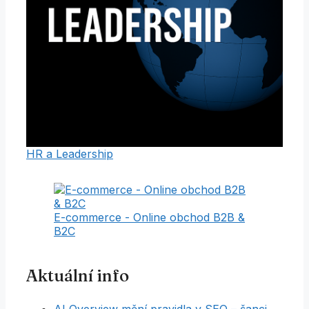
HR a Leadership
E-commerce - Online obchod B2B &
B2C
Aktuální info
AI Overview mění pravidla v SEO – šanci