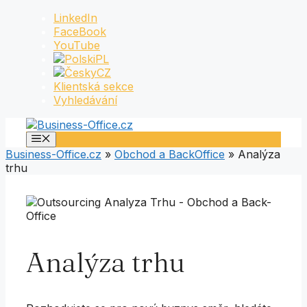
Přeskočit
LinkedIn
na
FaceBook
obsah
YouTube
PL
CZ
Klientská sekce
Vyhledávání
Menu
Business-Office.cz
»
Obchod a BackOffice
»
Analýza
trhu
Analýza trhu