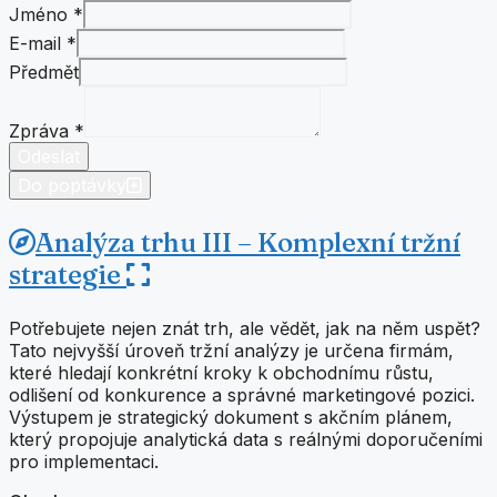
Jméno
*
E-mail
*
Předmět
Předmět
E-
mail
Zpráva
*
Jméno
Odeslat
Do poptávky
Analýza trhu III – Komplexní tržní
strategie
Potřebujete nejen znát trh, ale vědět, jak na něm uspět?
Tato nejvyšší úroveň tržní analýzy je určena firmám,
které hledají konkrétní kroky k obchodnímu růstu,
odlišení od konkurence a správné marketingové pozici.
Výstupem je strategický dokument s akčním plánem,
který propojuje analytická data s reálnými doporučeními
pro implementaci.