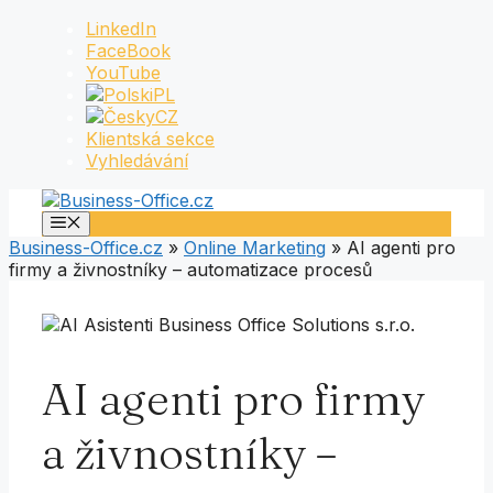
Přeskočit
LinkedIn
na
FaceBook
obsah
YouTube
PL
CZ
Klientská sekce
Vyhledávání
Menu
Business-Office.cz
»
Online Marketing
»
AI agenti pro
firmy a živnostníky – automatizace procesů
AI agenti pro firmy
a živnostníky –