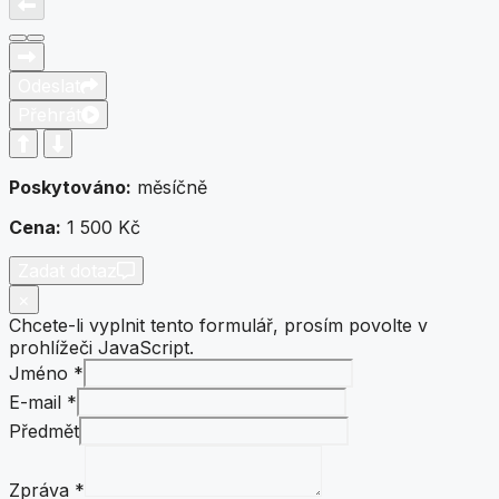
Odeslat
Přehrát
Poskytováno:
měsíčně
Cena:
1 500 Kč
Zadat dotaz
×
Chcete-li vyplnit tento formulář, prosím povolte v
prohlížeči JavaScript.
Jméno
*
E-mail
*
Předmět
Zpráva
E-
Zpráva
*