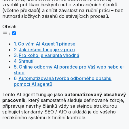
zrychlit publikaci českých nebo zahraničních článků
(včetně překladů) a snížit závislost na ruční práci – bez
nutnosti složitých zásahů do stávajících procesů.
Obsah:
Co vám AI Agent 1 přinese
Jak řešení funguje v praxi
Pro koho je varianta vhodná
Shrnutí
Online odborný AI poradce pro Váš web nebo e-
shop
Automatizovaná tvorba odborného obsahu
pomocí AI agentů
Tento AI agent funguje jako
automatizovaný obsahový
pracovník
, který samostatně sleduje definované zdroje,
připravuje návrhy článků vždy se stejnou strukturou
splňující standardy SEO / AIO a ukládá je do vašeho
redakčního systému k finální kontrole.