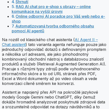
Shrnutí
RAG AI chat pro e-shop s obrazy – online
komunikace na vyšší úrovni
Online odborný AI poradce pro Váš web nebo e-
shop
Automatizovaná tvorba odborného obsahu
pomocí AI agentů
Na rozdíl od klasického chat asistenta (
AI Agent II –
Chat asistent
) tato varianta agenta nefunguje pouze jako
jednoduchý odpovídač dotazů s definovaným promptem
a několika url adresami, ale jako plnohodnotný
kombinovaný obchodní nástroj s databázovou znalostí
produktů a služeb (Retrieval Augmented Generation AI).
Pracuje s různými typy zdrojů podle vyhodnoceného
informačního skóre a to od URL stránek přes PDF,
Excel a Word dokumenty až po video obsah a vede
konverzaci cíleně směrem ke konverzi.
Asistent je napojený přes API na pokročilé jazykové
modely Google Gemini nebo ChatGPT, díky čemuž
dokáže hromadně analyzovat poskytnuté zdrojové data
a srozumitelně odpovídat na dotazy návštěvníků a to