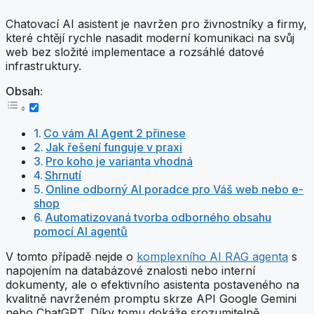
Chatovací AI asistent je navržen pro živnostníky a firmy,
které chtějí rychle nasadit moderní komunikaci na svůj
web bez složité implementace a rozsáhlé datové
infrastruktury.
Obsah:
Co vám AI Agent 2 přinese
Jak řešení funguje v praxi
Pro koho je varianta vhodná
Shrnutí
Online odborný AI poradce pro Váš web nebo e-
shop
Automatizovaná tvorba odborného obsahu
pomocí AI agentů
V tomto případě nejde o
komplexního AI RAG agenta
s
napojením na databázové znalosti nebo interní
dokumenty, ale o efektivního asistenta postaveného na
kvalitně navrženém promptu skrze API Google Gemini
nebo ChatGPT. Díky tomu dokáže srozumitelně