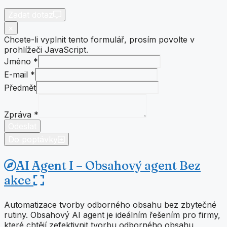
Zadat dotaz
×
Chcete-li vyplnit tento formulář, prosím povolte v
prohlížeči JavaScript.
Jméno
*
E-
E-mail
*
mail
Předmět
Zpráva
Jméno
Zpráva
*
Odeslat
Do poptávky
AI Agent I – Obsahový agent
Bez
akce
Automatizace tvorby odborného obsahu bez zbytečné
rutiny. Obsahový AI agent je ideálním řešením pro firmy,
které chtějí zefektivnit tvorbu odborného obsahu,