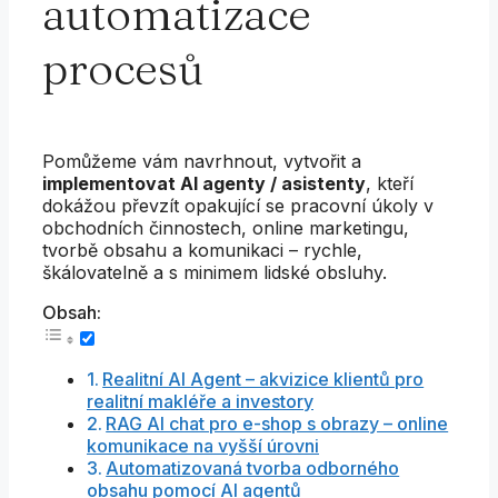
automatizace
procesů
Pomůžeme vám navrhnout, vytvořit a
implementovat AI agenty / asistenty
, kteří
dokážou převzít opakující se pracovní úkoly v
obchodních činnostech, online marketingu,
tvorbě obsahu a komunikaci – rychle,
škálovatelně a s minimem lidské obsluhy.
Obsah:
Realitní AI Agent – akvizice klientů pro
realitní makléře a investory
RAG AI chat pro e-shop s obrazy – online
komunikace na vyšší úrovni
Automatizovaná tvorba odborného
obsahu pomocí AI agentů