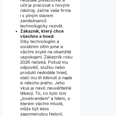
neustále přeškolovat a
učit je pracovat s novými
nástroji, začne vaše firma
i s plným stavem
zaměstnanců
technologicky rezivět.
Zákazník, který chce
všechno a hned:
Díky technologiím a
sociálním sítím jsme si
všichni zvykli na okamžité
uspokojení. Zákazník roku
2026 nečeká. Pokud mu
odpověď, službu nebo
produkt nedodáte hned,
stačí mu tři kliknutí a najde
si někoho jiného. Jeho
vkus je navíc neuvěřitelně
těkavý. To, co bylo loni
„lovebrandem“ a hitem, o
kterém všichni mluvili,
může být letos
zapomenutou historií.