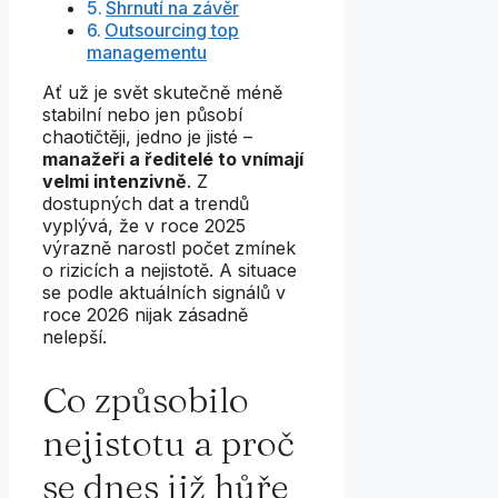
Shrnutí na závěr
Outsourcing top
managementu
Ať už je svět skutečně méně
stabilní nebo jen působí
chaotičtěji, jedno je jisté –
manažeři a ředitelé to vnímají
velmi intenzivně
. Z
dostupných dat a trendů
vyplývá, že v roce 2025
výrazně narostl počet zmínek
o rizicích a nejistotě. A situace
se podle aktuálních signálů v
roce 2026 nijak zásadně
nelepší.
Co způsobilo
nejistotu a proč
se dnes již hůře