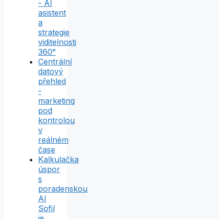
- AI
asistent
a
strategie
viditelnosti
360°
Centrální
datový
přehled
-
marketing
pod
kontrolou
v
reálném
čase
Kalkulačka
úspor
s
poradenskou
AI
Sofií
je