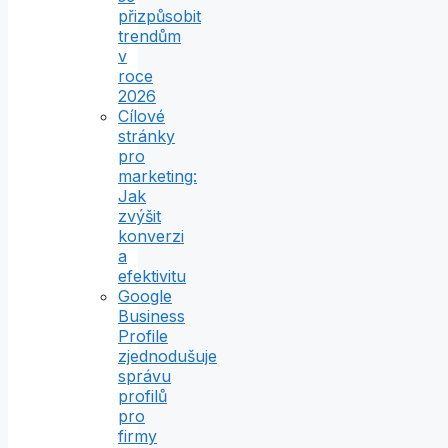
přizpůsobit
trendům
v
roce
2026
Cílové
stránky
pro
marketing:
Jak
zvýšit
konverzi
a
efektivitu
Google
Business
Profile
zjednodušuje
správu
profilů
pro
firmy