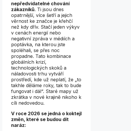
nepředvídatelné chování
zákazníků
. Ti jsou dnes
opatrnější, více šetří a jejich
věrnost ke značce je křehčí
než kdy dřív. Stačí jeden výkyv
v cenách energií nebo
negativní zpráva v médiích a
poptávka, na kterou jste
spoléhali, se přes noc
propadne. Tato kombinace
globálních krizí,
technologických skoků a
náladovosti trhu vytváří
prostředí, kde už neplatí, že „to
takhle děláme roky, tak to bude
fungovat i dál“. Staré mapy už
zkrátka v nové krajině nikoho k
cíli nedovedou.
V roce 2026 se jedná o koktejl
změn, které se budou dít
naráz: