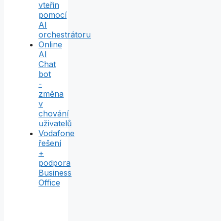
vteřin
pomocí
AI
orchestrátoru
Online
AI
Chat
bot
-
změna
v
chování
uživatelů
Vodafone
řešení
+
podpora
Business
Office