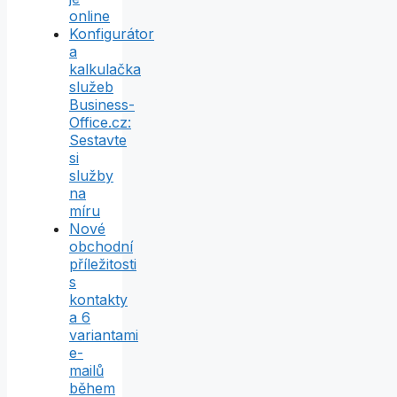
online
Konfigurátor
a
kalkulačka
služeb
Business-
Office.cz:
Sestavte
si
služby
na
míru
Nové
obchodní
příležitosti
s
kontakty
a 6
variantami
e-
mailů
během