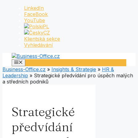
Přeskočit
LinkedIn
na
FaceBook
obsah
YouTube
PL
CZ
Klientská sekce
Vyhledávání
Menu
Business-Office.cz
»
Insights & Strategie
»
HR &
Leadership
»
Strategické předvídání pro úspěch malých
a středních podniků
Strategické
předvídání