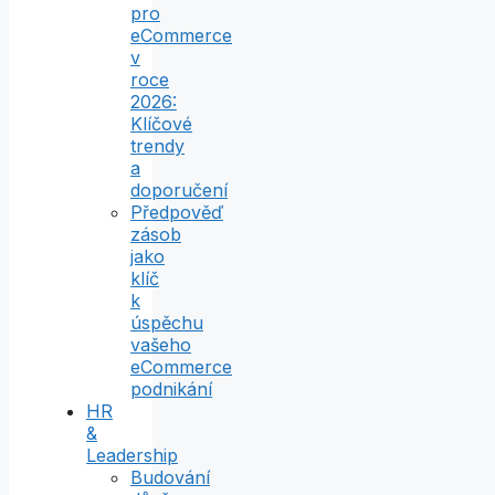
pro
eCommerce
v
roce
2026:
Klíčové
trendy
a
doporučení
Předpověď
zásob
jako
klíč
k
úspěchu
vašeho
eCommerce
podnikání
HR
&
Leadership
Budování