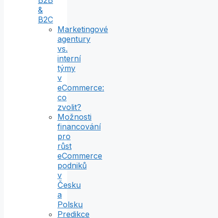
B2B
&
B2C
Marketingové
agentury
vs.
interní
týmy
v
eCommerce:
co
zvolit?
Možnosti
financování
pro
růst
eCommerce
podniků
v
Česku
a
Polsku
Predikce