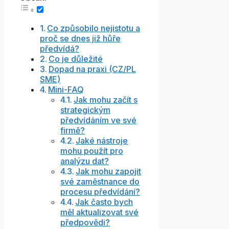
Co způsobilo nejistotu a
proč se dnes již hůře
předvídá?
Co je důležité
Dopad na praxi (CZ/PL
SME)
Mini-FAQ
Jak mohu začít s
strategickým
předvídáním ve své
firmě?
Jaké nástroje
mohu použít pro
analýzu dat?
Jak mohu zapojit
své zaměstnance do
procesu předvídání?
Jak často bych
měl aktualizovat své
předpovědi?