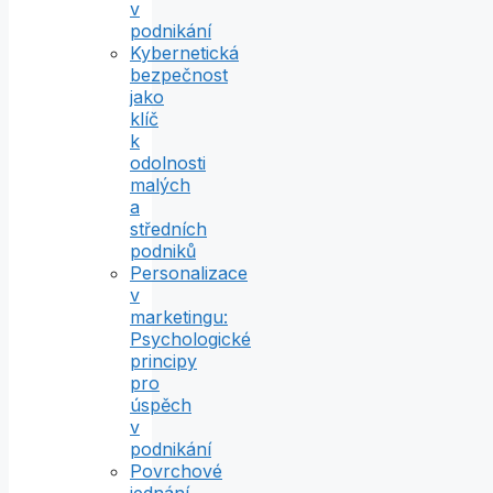
v
podnikání
Kybernetická
bezpečnost
jako
klíč
k
odolnosti
malých
a
středních
podniků
Personalizace
v
marketingu:
Psychologické
principy
pro
úspěch
v
podnikání
Povrchové