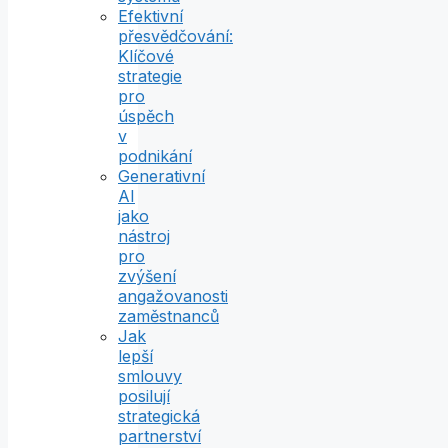
Efektivní
přesvědčování:
Klíčové
strategie
pro
úspěch
v
podnikání
Generativní
AI
jako
nástroj
pro
zvýšení
angažovanosti
zaměstnanců
Jak
lepší
smlouvy
posilují
strategická
partnerství