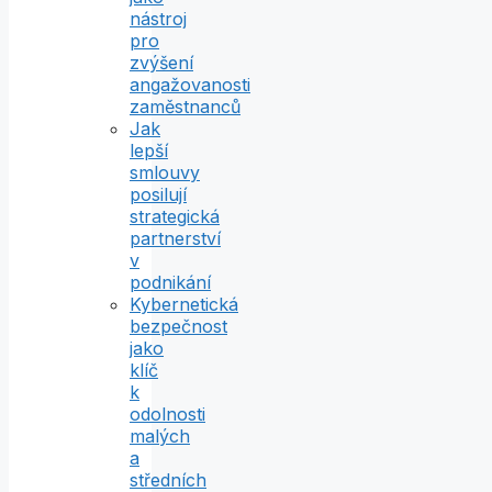
nástroj
pro
zvýšení
angažovanosti
zaměstnanců
Jak
lepší
smlouvy
posilují
strategická
partnerství
v
podnikání
Kybernetická
bezpečnost
jako
klíč
k
odolnosti
malých
a
středních