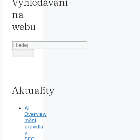
Vyhledávání
na
webu
Search
for:
Aktuality
AI
Overview
mění
pravidla
v
SEO