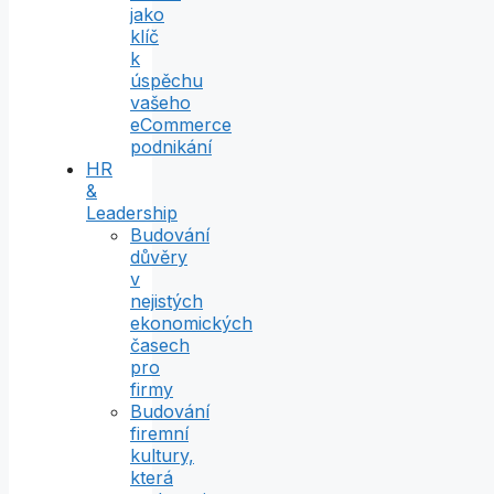
jako
klíč
k
úspěchu
vašeho
eCommerce
podnikání
HR
&
Leadership
Budování
důvěry
v
nejistých
ekonomických
časech
pro
firmy
Budování
firemní
kultury,
která