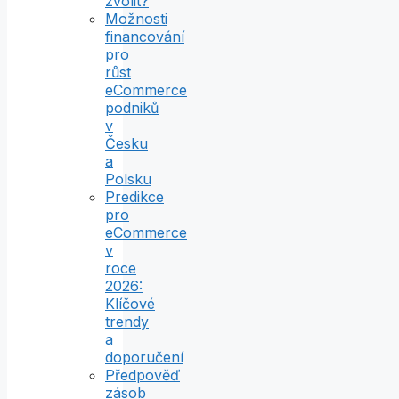
zvolit?
Možnosti
financování
pro
růst
eCommerce
podniků
v
Česku
a
Polsku
Predikce
pro
eCommerce
v
roce
2026:
Klíčové
trendy
a
doporučení
Předpověď
zásob