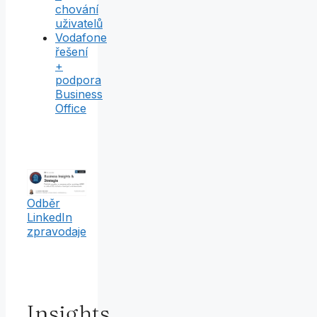
chování
uživatelů
Vodafone
řešení
+
podpora
Business
Office
Odběr
LinkedIn
zpravodaje
Insights