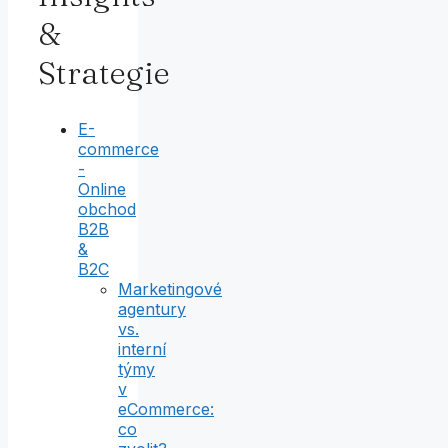
&
Strategie
E-
commerce
-
Online
obchod
B2B
&
B2C
Marketingové
agentury
vs.
interní
týmy
v
eCommerce:
co