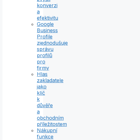
konverzi
a
efektivitu
Google
Business
Profile
zjednodušuje
správu
profilů
pro
firmy
Hlas
zakladatele
jako
klíč
k
důvěře
a
obchodním
příležitostem
Nákupní
funkce