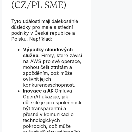
(CZ/PL SME)
Tyto události mají dalekosáhlé
důsledky pro malé a střední
podniky v České republice a
Polsku. Například:
Výpadky cloudových
služeb:
Firmy, které závisí
na AWS pro své operace,
mohou čelit ztrátám a
zpožděním, což může
ovlivnit jejich
konkurenceschopnost.
Inovace a AI:
Omluva
OpenAI ukazuje, jak
důležité je pro společnosti
být transparentní a
přesné v komunikaci o
technologických
pokrocích, což může
ovlivnit důvěru zákazníků.