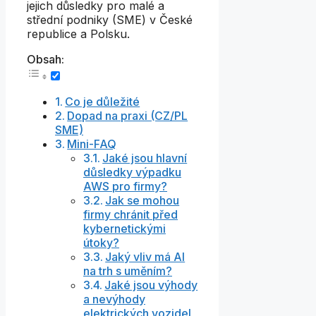
jejich důsledky pro malé a
střední podniky (SME) v České
republice a Polsku.
Obsah:
Co je důležité
Dopad na praxi (CZ/PL
SME)
Mini-FAQ
Jaké jsou hlavní
důsledky výpadku
AWS pro firmy?
Jak se mohou
firmy chránit před
kybernetickými
útoky?
Jaký vliv má AI
na trh s uměním?
Jaké jsou výhody
a nevýhody
elektrických vozidel