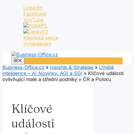
Přeskočit
LinkedIn
na
FaceBook
obsah
YouTube
PL
CZ
Klientská sekce
Vyhledávání
Menu
Business-Office.cz
»
Insights & Strategie
»
Umělá
inteligence – AI Novinky, AGI a SGI
»
Klíčové události
ovlivňující malé a střední podniky v ČR a Polsku
Klíčové
události