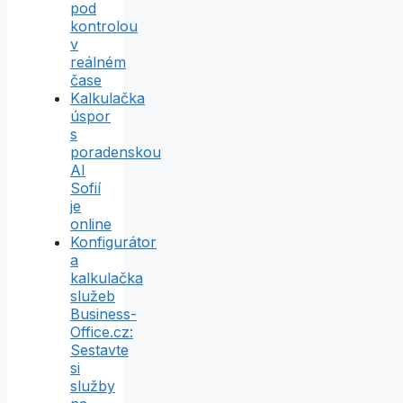
pod
kontrolou
v
reálném
čase
Kalkulačka
úspor
s
poradenskou
AI
Sofií
je
online
Konfigurátor
a
kalkulačka
služeb
Business-
Office.cz:
Sestavte
si
služby