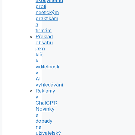
ekosystému
proti
neetickým
praktikám
a
firmám
Překlad
obsahu
jako
klíč
k
viditelnosti
v
AI
vyhledávání
Reklamy
v
ChatGPT:
Novinky
a
dopady
na
uživatelský