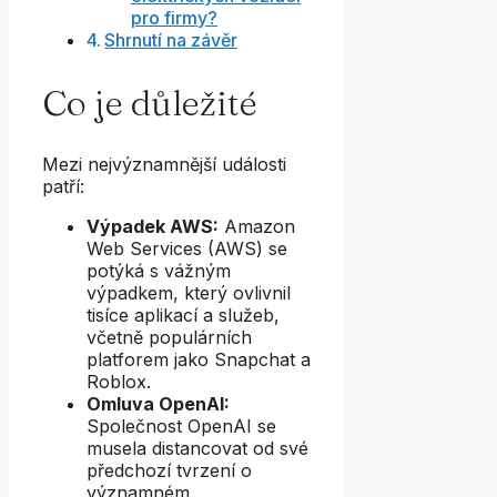
pro firmy?
Shrnutí na závěr
Co je důležité
Mezi nejvýznamnější události
patří:
Výpadek AWS:
Amazon
Web Services (AWS) se
potýká s vážným
výpadkem, který ovlivnil
tisíce aplikací a služeb,
včetně populárních
platforem jako Snapchat a
Roblox.
Omluva OpenAI:
Společnost OpenAI se
musela distancovat od své
předchozí tvrzení o
významném