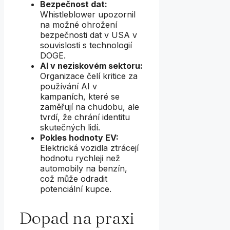
Bezpečnost dat:
Whistleblower upozornil
na možné ohrožení
bezpečnosti dat v USA v
souvislosti s technologií
DOGE.
AI v neziskovém sektoru:
Organizace čelí kritice za
používání AI v
kampaních, které se
zaměřují na chudobu, ale
tvrdí, že chrání identitu
skutečných lidí.
Pokles hodnoty EV:
Elektrická vozidla ztrácejí
hodnotu rychleji než
automobily na benzín,
což může odradit
potenciální kupce.
Dopad na praxi