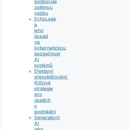
podporuje
zpětnou
vazbu
EchoLeak
a
jeho
dopad
na
kybernetickou
bezpečnost
AI
systémů
Efektivní
přesvědčování:
Klíčové
strategie
pro
úspěch
v
podnikání
Generativní
AI
jako